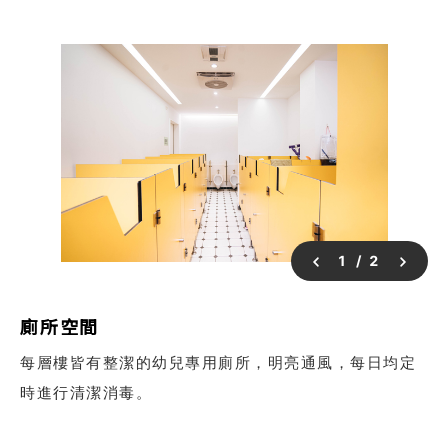
1
/
2
廁所空間
每層樓皆有整潔的幼兒專用廁所，明亮通風，每日均定
時進行清潔消毒。